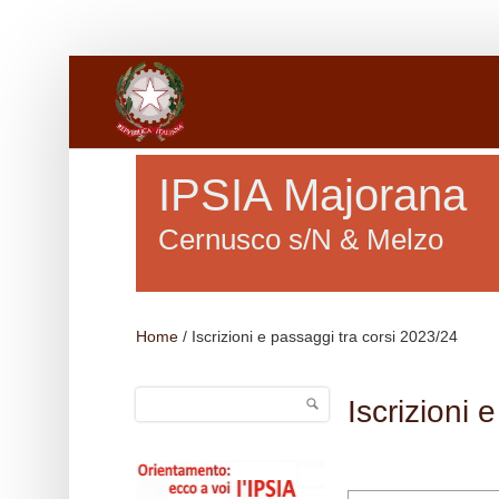
Salta al contenuto principale
IPSIA Majorana
Cernusco s/N & Melzo
Home
/
Iscrizioni e passaggi tra corsi 2023/24
Cerca
Iscrizioni 
Form di ricerca