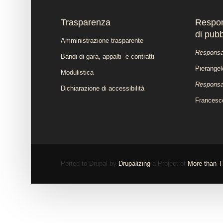
Trasparenza
Respon
di pub
Amministrazione trasparente
Responsab
Bandi di gara, appalti e contratti
Pierange
Modulistica
Responsab
Dichiarazione di accessibilità
Francesc
Ported to Drupal by
Drupalizing
a Project of
More than 