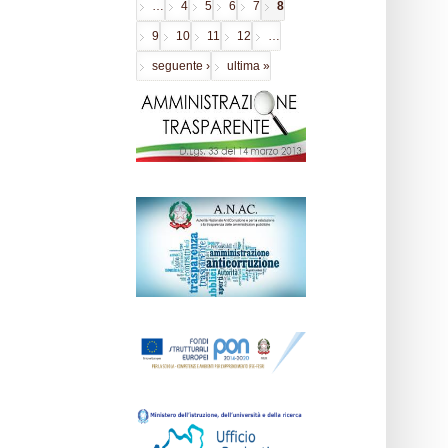
…
4
5
6
7
8
9
10
11
12
…
seguente ›
ultima »