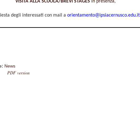
VISITA ALLA SCUOLA/BREVI STAGES
in presenza,
iesta degli interessati con mail a
orientamento@ipsiacernusco.edu.it
o:
News
PDF version