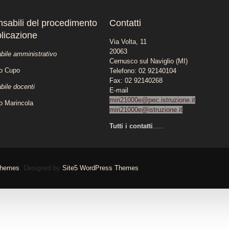
sabili del procedimento
Contatti
blicazione
Via Volta, 11
20063
ile amministrativo
Cernusco sul Naviglio (MI)
lo Cupo
Telefono: 02 92140104
Fax: 02 92140268
ile docenti
E-mail
miri21000e@pec.istruzione.it
o Marincola
miri21000e@istruzione.it
Tutti i contatti
.....
Themes
. Designed by
Site5 WordPress Themes
.