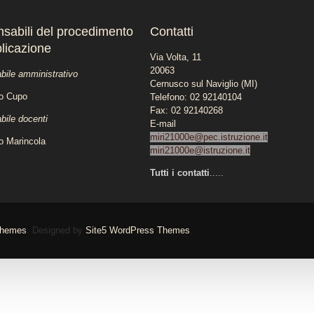
sabili del procedimento
Contatti
blicazione
Via Volta, 11
20063
ile amministrativo
Cernusco sul Naviglio (MI)
lo Cupo
Telefono: 02 92140104
Fax: 02 92140268
ile docenti
E-mail
miri21000e@pec.istruzione.it
o Marincola
miri21000e@istruzione.it
Tutti i contatti
.....
Themes
. Designed by
Site5 WordPress Themes
.