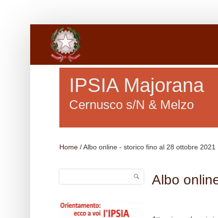
Salta al contenuto principale
IPSIA Majorana
Cernusco s/N & Melzo
Home
/
Albo online - storico fino al 28 ottobre 2021
Cerca
Albo online
Form di ricerca