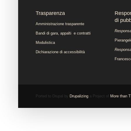
Trasparenza
Respon
di pub
Amministrazione trasparente
Responsab
Bandi di gara, appalti e contratti
Pierange
Modulistica
Responsab
Dichiarazione di accessibilità
Francesc
Ported to Drupal by
Drupalizing
a Project of
More than 