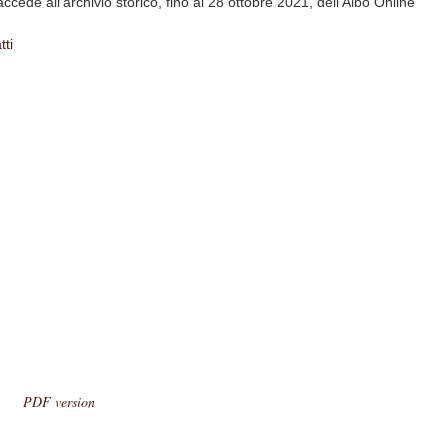
accede all'archivio storico, fino al 28 ottobre 2021, dell'Albo Online
tti
PDF version